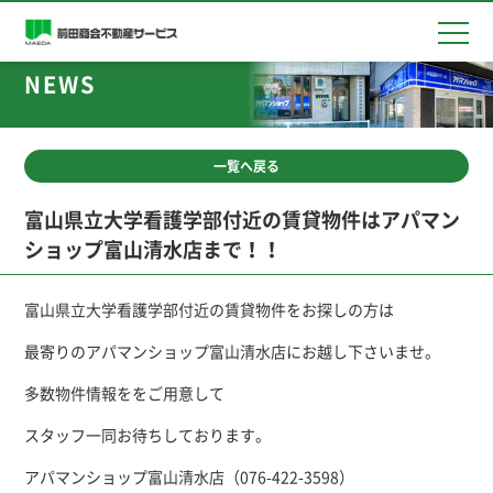
NEWS
買いたい
借りたい
一覧へ戻る
売りたい
富山県立大学看護学部付近の賃貸物件はアパマン
ショップ富山清水店まで！！
貸したい
富山県立大学看護学部付近の賃貸物件をお探しの方は
会社概要
最寄りのアパマンショップ富山清水店にお越し下さいませ。
多数物件情報ををご用意して
スタッフ一同お待ちしております。
アパマンショップ富山清水店（076-422-3598）